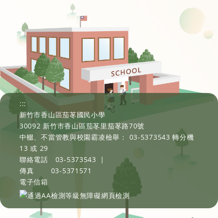
:::
新竹市香山區茄苳國民小學
30092 新竹市香山區茄苳里茄苳路70號
中輟、不當管教與校園霸凌檢舉： 03-5373543 轉分機
13 或 29
聯絡電話
03-5373543
|
傳真
03-5371571
電子信箱