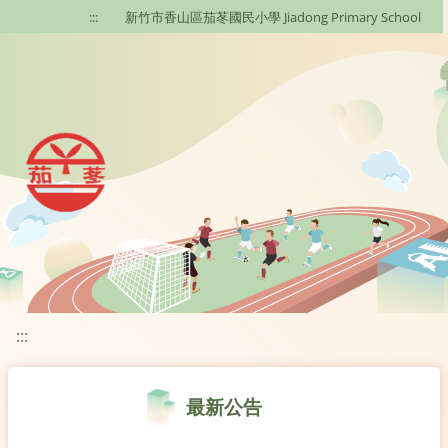
移至網頁之主要內容區位置
:::
新竹市香山區茄苳國民小學 Jiadong Primary School
:::
最新公告