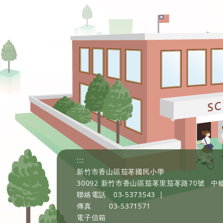
:::
新竹市香山區茄苳國民小學
30092 新竹市香山區茄苳里茄苳路70號
中輟
聯絡電話
03-5373543
|
傳真
03-5371571
電子信箱