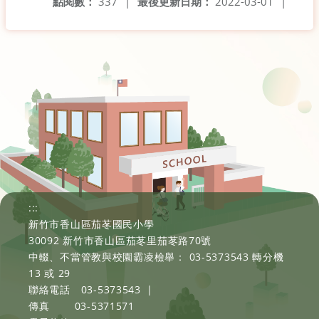
點閱數：
337
|
最後更新日期：
2022-03-01
|
:::
新竹市香山區茄苳國民小學
30092 新竹市香山區茄苳里茄苳路70號
中輟、不當管教與校園霸凌檢舉： 03-5373543 轉分機
13 或 29
聯絡電話
03-5373543
|
傳真
03-5371571