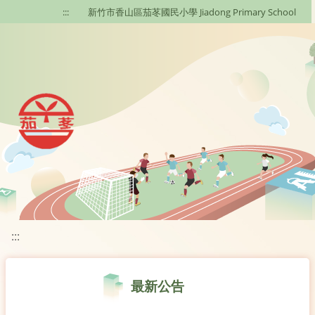
移至網頁之主要內容區位置
:::
新竹市香山區茄苳國民小學 Jiadong Primary School
:::
最新公告