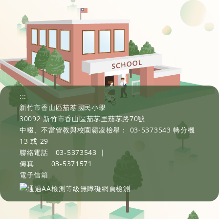
:::
新竹市香山區茄苳國民小學
30092 新竹市香山區茄苳里茄苳路70號
中輟、不當管教與校園霸凌檢舉： 03-5373543 轉分機
13 或 29
聯絡電話
03-5373543
|
傳真
03-5371571
電子信箱