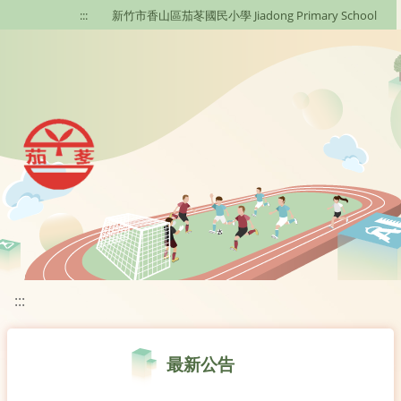
移至網頁之主要內容區位置
:::
新竹市香山區茄苳國民小學 Jiadong Primary School
:::
最新公告