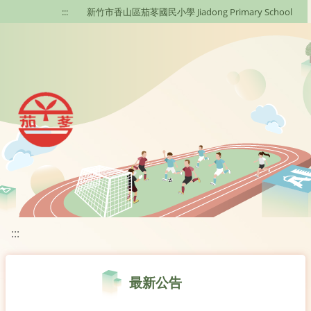
移至網頁之主要內容區位置
:::
新竹市香山區茄苳國民小學 Jiadong Primary School
:::
最新公告