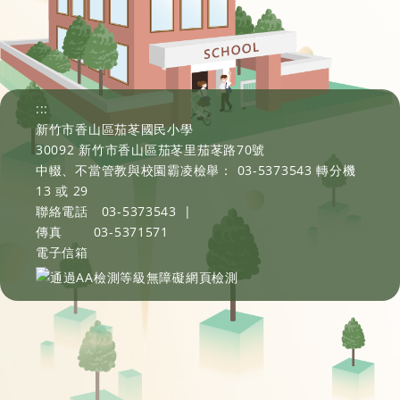
:::
新竹市香山區茄苳國民小學
30092 新竹市香山區茄苳里茄苳路70號
中輟、不當管教與校園霸凌檢舉： 03-5373543 轉分機
13 或 29
聯絡電話
03-5373543
|
傳真
03-5371571
電子信箱