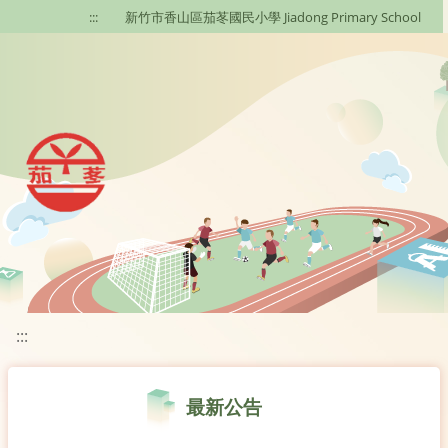
移至網頁之主要內容區位置
:::
新竹市香山區茄苳國民小學 Jiadong Primary School
:::
最新公告