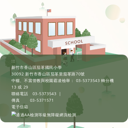
:::
新竹市香山區茄苳國民小學
30092 新竹市香山區茄苳里茄苳路70號
中輟、不當管教與校園霸凌檢舉： 03-5373543 轉分機
13 或 29
聯絡電話
03-5373543
|
傳真
03-5371571
電子信箱