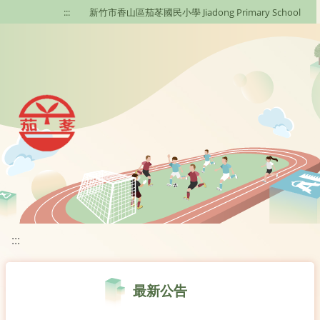
移至網頁之主要內容區位置
:::
新竹市香山區茄苳國民小學 Jiadong Primary School
:::
最新公告