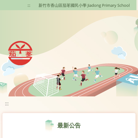
移至網頁之主要內容區位置
:::
新竹市香山區茄苳國民小學 Jiadong Primary School
:::
最新公告