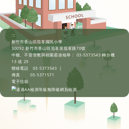
:::
新竹市香山區茄苳國民小學
30092 新竹市香山區茄苳里茄苳路70號
中輟、不當管教與校園霸凌檢舉： 03-5373543 轉分機
13 或 29
聯絡電話
03-5373543
|
傳真
03-5371571
電子信箱