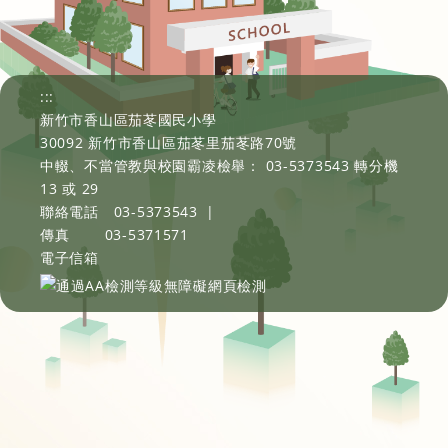
:::
新竹市香山區茄苳國民小學
30092 新竹市香山區茄苳里茄苳路70號
中輟、不當管教與校園霸凌檢舉： 03-5373543 轉分機
13 或 29
聯絡電話
03-5373543
|
傳真
03-5371571
電子信箱