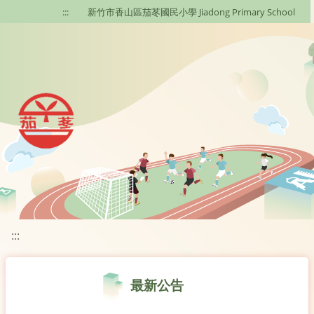
移至網頁之主要內容區位置
:::
新竹市香山區茄苳國民小學 Jiadong Primary School
:::
最新公告