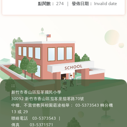
點閱數：
274
|
發佈日期：
Invalid date
:::
新竹市香山區茄苳國民小學
30092 新竹市香山區茄苳里茄苳路70號
中輟、不當管教與校園霸凌檢舉： 03-5373543 轉分機
13 或 29
聯絡電話
03-5373543
|
傳真
03-5371571