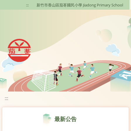
移至網頁之主要內容區位置
:::
新竹市香山區茄苳國民小學 Jiadong Primary School
:::
最新公告