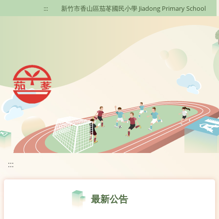
移至網頁之主要內容區位置
:::
新竹市香山區茄苳國民小學 Jiadong Primary School
:::
最新公告