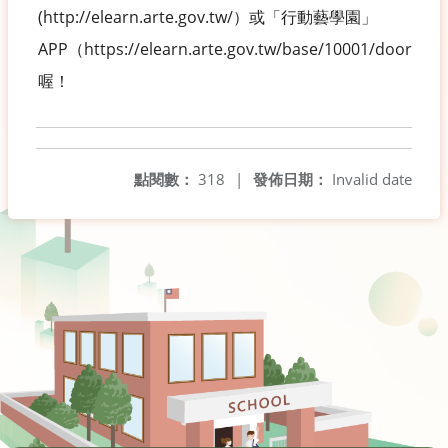
(http://elearn.arte.gov.tw/）或「行動藝學園」
APP（https://elearn.arte.gov.tw/base/10001/door/ele
喔！
點閱數：
318
|
發佈日期：
Invalid date