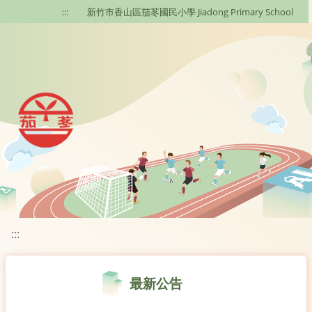
移至網頁之主要內容區位置
:::
新竹市香山區茄苳國民小學 Jiadong Primary School
:::
最新公告