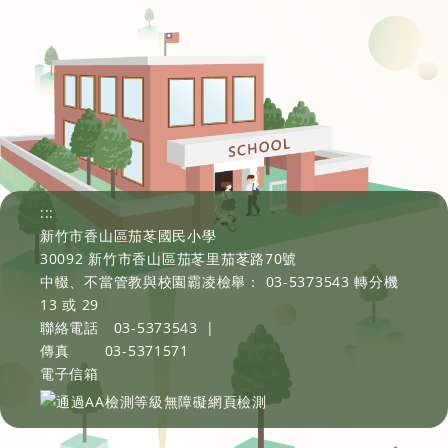
:::
新竹市香山區茄苳國民小學
30092 新竹市香山區茄苳里茄苳路70號
中輟、不當管教與校園霸凌檢舉： 03-5373543 轉分機
13 或 29
聯絡電話
03-5373543
|
傳真
03-5371571
電子信箱