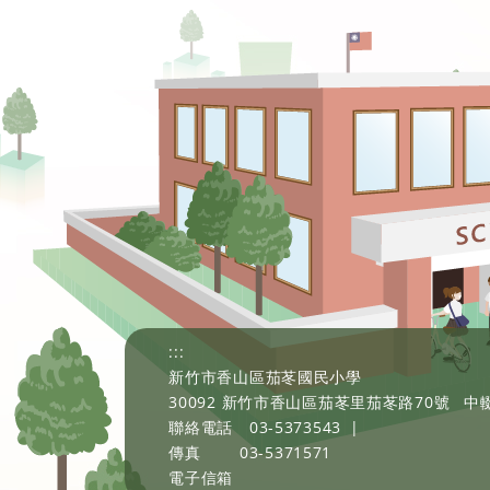
:::
新竹市香山區茄苳國民小學
30092 新竹市香山區茄苳里茄苳路70號
中輟
聯絡電話
03-5373543
|
傳真
03-5371571
電子信箱