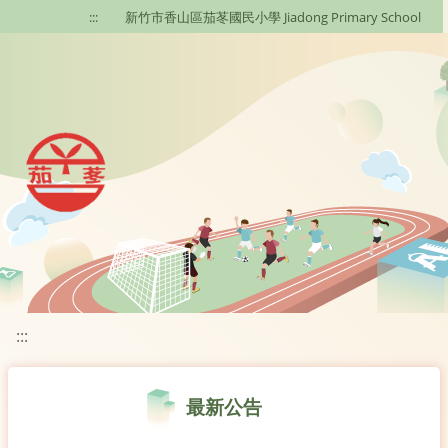
移至網頁之主要內容區位置
:::
新竹市香山區茄苳國民小學 Jiadong Primary School
:::
最新公告