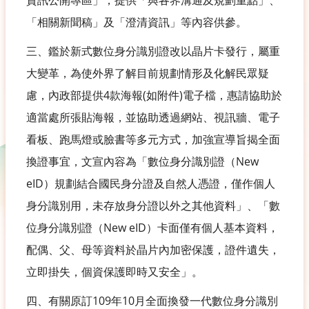
資訊公開專區」，提供「與各界溝通及規劃重點」、
「相關新聞稿」及「澄清資訊」等內容供參。
三、鑑於新式數位身分識別證改以晶片卡發行，屬重
大變革，為使外界了解目前規劃情形及化解民眾疑
慮，內政部提供4款海報(如附件)電子檔，惠請協助於
適當處所張貼海報，並協助透過網站、視訊牆、電子
看板、跑馬燈或臉書等多元方式，加強宣導旨揭全面
換證事宜，文宣內容為「數位身分識別證（New
eID）規劃結合國民身分證及自然人憑證，僅作個人
身分識別用，未存放身分證以外之其他資料」、「數
位身分識別證（New eID）卡面僅有個人基本資料，
配偶、父、母等資料於晶片內加密保護，證件遺失，
立即掛失，個資保護即時又安全」。
四、有關原訂109年10月全面換發一代數位身分識別