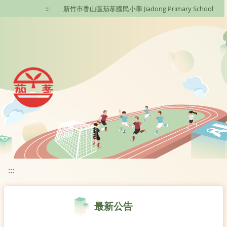
移至網頁之主要內容區位置
:::
新竹市香山區茄苳國民小學 Jiadong Primary School
:::
最新公告