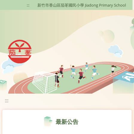
移至網頁之主要內容區位置
:::
新竹市香山區茄苳國民小學 Jiadong Primary School
:::
最新公告