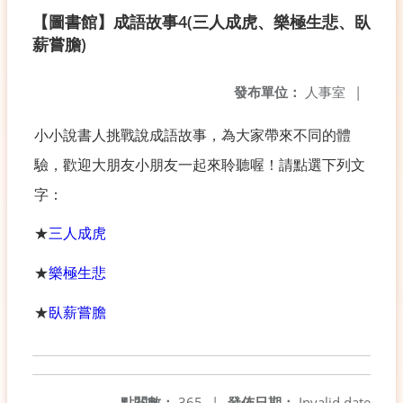
【圖書館】成語故事4(三人成虎、樂極生悲、臥
薪嘗膽)
發布單位：
人事室
|
小小說書人挑戰說成語故事，為大家帶來不同的體
驗，歡迎大朋友小朋友一起來聆聽喔！請點選下列文
字：
★
三人成虎
★
樂極生悲
★
臥薪嘗膽
點閱數：
365
|
發佈日期：
Invalid date