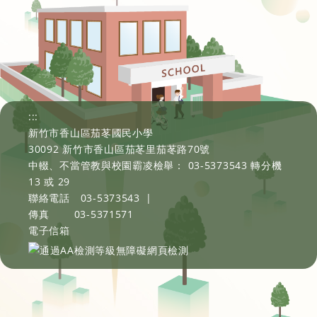
:::
新竹市香山區茄苳國民小學
30092 新竹市香山區茄苳里茄苳路70號
中輟、不當管教與校園霸凌檢舉： 03-5373543 轉分機
13 或 29
聯絡電話
03-5373543
|
傳真
03-5371571
電子信箱