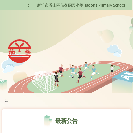
移至網頁之主要內容區位置
:::
新竹市香山區茄苳國民小學 Jiadong Primary School
:::
最新公告