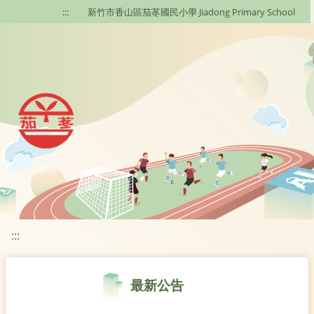
移至網頁之主要內容區位置
:::
新竹市香山區茄苳國民小學 Jiadong Primary School
:::
最新公告