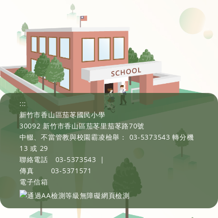
:::
新竹市香山區茄苳國民小學
30092 新竹市香山區茄苳里茄苳路70號
中輟、不當管教與校園霸凌檢舉： 03-5373543 轉分機
13 或 29
聯絡電話
03-5373543
|
傳真
03-5371571
電子信箱