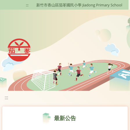
移至網頁之主要內容區位置
:::
新竹市香山區茄苳國民小學 Jiadong Primary School
:::
最新公告