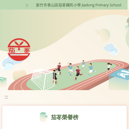
移至網頁之主要內容區位置
:::
新竹市香山區茄苳國民小學 Jiadong Primary School
:::
茄苳榮譽榜