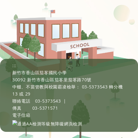
:::
新竹市香山區茄苳國民小學
30092 新竹市香山區茄苳里茄苳路70號
中輟、不當管教與校園霸凌檢舉： 03-5373543 轉分機
13 或 29
聯絡電話
03-5373543
|
傳真
03-5371571
電子信箱