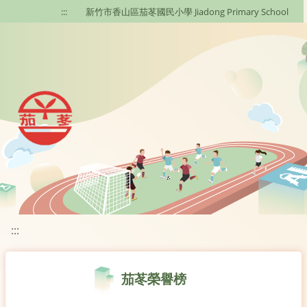
移至網頁之主要內容區位置
:::
新竹市香山區茄苳國民小學 Jiadong Primary School
:::
茄苳榮譽榜