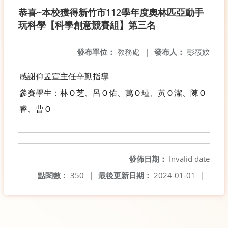
恭喜~本校獲得新竹市112學年度奧林匹亞動手
玩科學【科學創意競賽組】第三名
發布單位：
教務處
|
發布人：
彭筱妏
感謝仰孟宣主任辛勤指導
參賽學生：林Ｏ芝、呂Ｏ佑、萬Ｏ瑾、黃Ｏ潔、陳Ｏ
睿、曹Ｏ
發佈日期：
Invalid date
點閱數：
350
|
最後更新日期：
2024-01-01
|