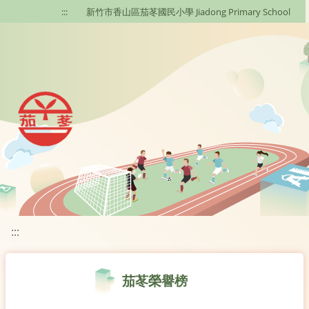
移至網頁之主要內容區位置
:::
新竹市香山區茄苳國民小學 Jiadong Primary School
:::
茄苳榮譽榜