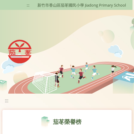
移至網頁之主要內容區位置
:::
新竹市香山區茄苳國民小學 Jiadong Primary School
:::
茄苳榮譽榜