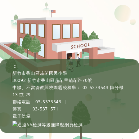
:::
新竹市香山區茄苳國民小學
30092 新竹市香山區茄苳里茄苳路70號
中輟、不當管教與校園霸凌檢舉： 03-5373543 轉分機
13 或 29
聯絡電話
03-5373543
|
傳真
03-5371571
電子信箱