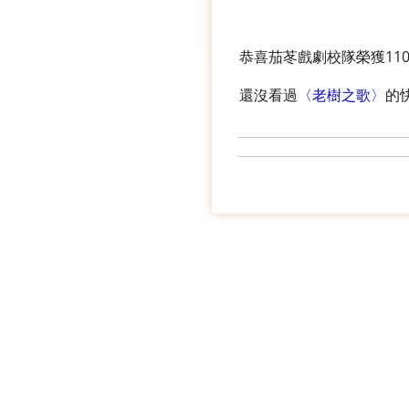
恭喜茄苳戲劇校隊榮獲11
還沒看過
〈老樹之歌〉
的