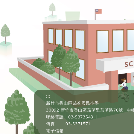
:::
新竹市香山區茄苳國民小學
30092 新竹市香山區茄苳里茄苳路70號
中輟
聯絡電話
03-5373543
|
傳真
03-5371571
電子信箱