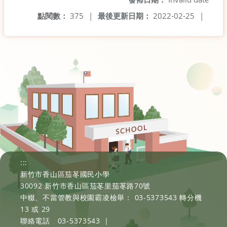
點閱數：
375
|
最後更新日期：
2022-02-25
|
:::
新竹市香山區茄苳國民小學
30092 新竹市香山區茄苳里茄苳路70號
中輟、不當管教與校園霸凌檢舉： 03-5373543 轉分機
13 或 29
聯絡電話
03-5373543
|