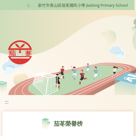
移至網頁之主要內容區位置
:::
新竹市香山區茄苳國民小學 Jiadong Primary School
:::
茄苳榮譽榜