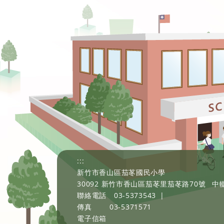
:::
新竹市香山區茄苳國民小學
30092 新竹市香山區茄苳里茄苳路70號
中輟
聯絡電話
03-5373543
|
傳真
03-5371571
電子信箱