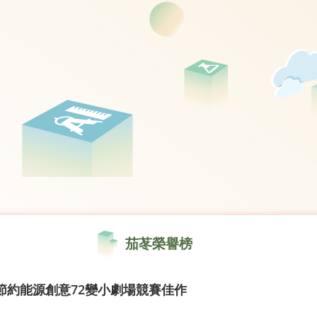
茄苳榮譽榜
節約能源創意72變小劇場競賽佳作