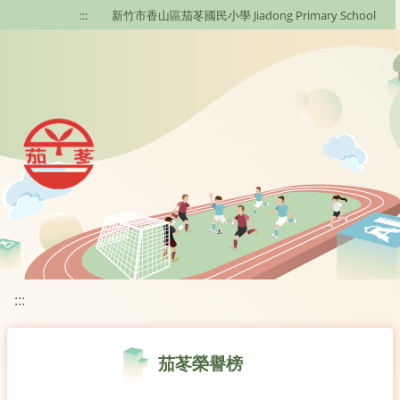
移至網頁之主要內容區位置
:::
新竹市香山區茄苳國民小學 Jiadong Primary School
:::
茄苳榮譽榜