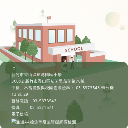
:::
新竹市香山區茄苳國民小學
30092 新竹市香山區茄苳里茄苳路70號
中輟、不當管教與校園霸凌檢舉： 03-5373543 轉分機
13 或 29
聯絡電話
03-5373543
|
傳真
03-5371571
電子信箱