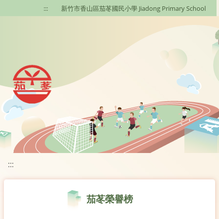
移至網頁之主要內容區位置
:::
新竹市香山區茄苳國民小學 Jiadong Primary School
:::
茄苳榮譽榜