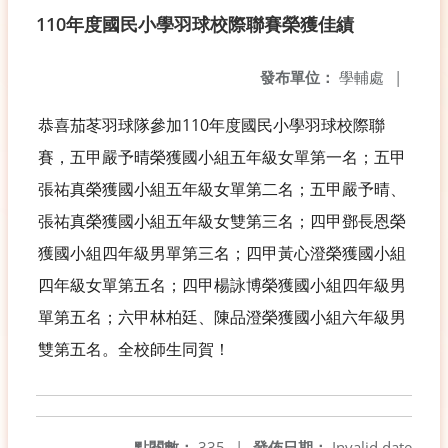
110年度國民小學羽球校際聯賽榮獲佳績
發布單位：
學輔處
|
恭喜茄苳羽球隊參加110年度國民小學羽球校際聯
賽，五甲嚴予晴榮獲國小組五年級女單第一名；五甲
張祐真榮獲國小組五年級女單第二名；五甲嚴予晴、
張祐真榮獲國小組五年級女雙第三名；四甲鄧長恩榮
獲國小組四年級男單第三名；四甲黃心澄榮獲國小組
四年級女單第五名；四甲楊詠博榮獲國小組四年級男
單第五名；六甲林柏廷、陳品澄榮獲國小組六年級男
雙第五名。全校師生同賀！
點閱數：
335
|
發佈日期：
Invalid date