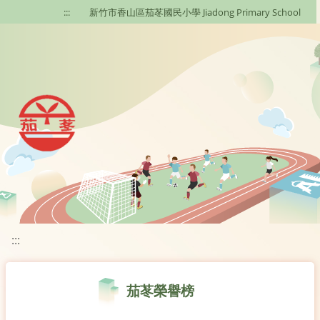
移至網頁之主要內容區位置
:::
新竹市香山區茄苳國民小學 Jiadong Primary School
:::
茄苳榮譽榜