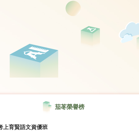
茄苳榮譽榜
考上育賢語文資優班