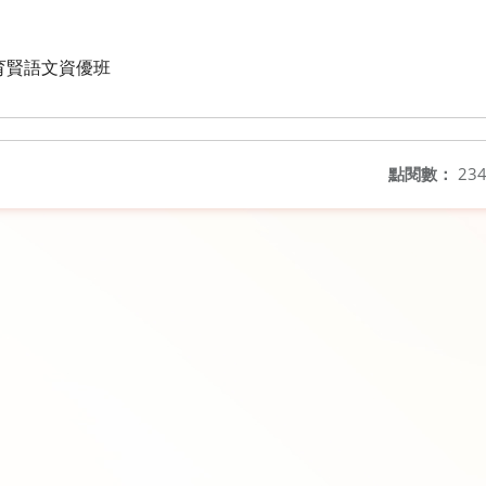
育賢語文資優班
點閱數：
23