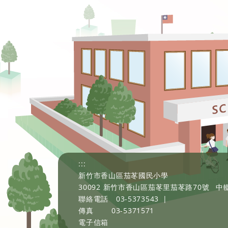
:::
新竹市香山區茄苳國民小學
30092 新竹市香山區茄苳里茄苳路70號
中輟
聯絡電話
03-5373543
|
傳真
03-5371571
電子信箱