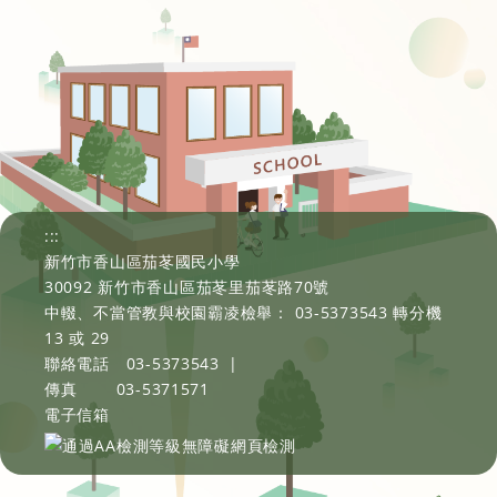
:::
新竹市香山區茄苳國民小學
30092 新竹市香山區茄苳里茄苳路70號
中輟、不當管教與校園霸凌檢舉： 03-5373543 轉分機
13 或 29
聯絡電話
03-5373543
|
傳真
03-5371571
電子信箱