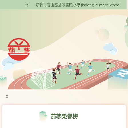
移至網頁之主要內容區位置
:::
新竹市香山區茄苳國民小學 Jiadong Primary School
:::
茄苳榮譽榜