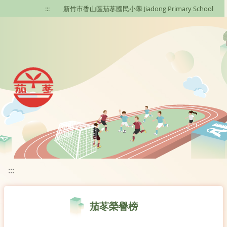
移至網頁之主要內容區位置
:::
新竹市香山區茄苳國民小學 Jiadong Primary School
:::
茄苳榮譽榜