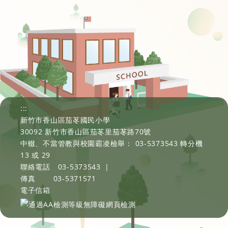
:::
新竹市香山區茄苳國民小學
30092 新竹市香山區茄苳里茄苳路70號
中輟、不當管教與校園霸凌檢舉： 03-5373543 轉分機
13 或 29
聯絡電話
03-5373543
|
傳真
03-5371571
電子信箱