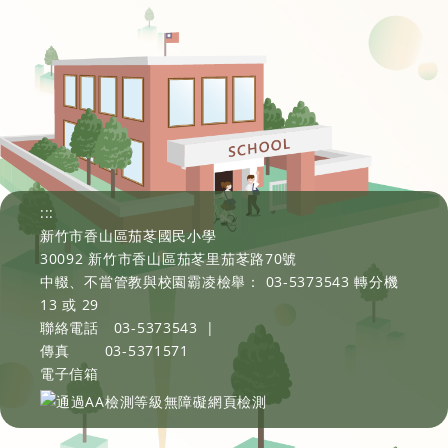
:::
新竹市香山區茄苳國民小學
30092 新竹市香山區茄苳里茄苳路70號
中輟、不當管教與校園霸凌檢舉： 03-5373543 轉分機
13 或 29
聯絡電話
03-5373543
|
傳真
03-5371571
電子信箱