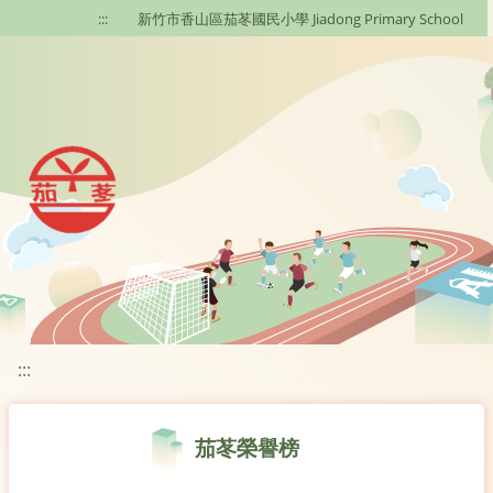
移至網頁之主要內容區位置
:::
新竹市香山區茄苳國民小學 Jiadong Primary School
:::
茄苳榮譽榜