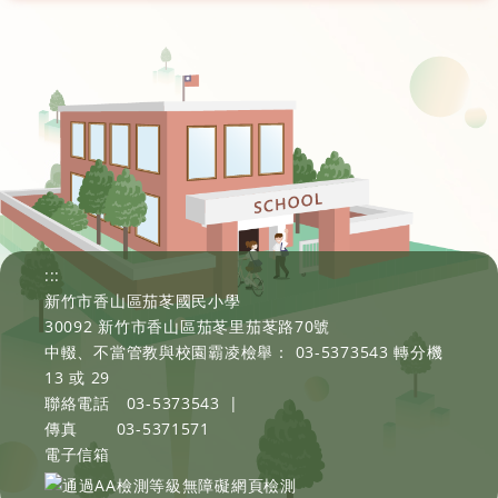
:::
新竹市香山區茄苳國民小學
30092 新竹市香山區茄苳里茄苳路70號
中輟、不當管教與校園霸凌檢舉： 03-5373543 轉分機
13 或 29
聯絡電話
03-5373543
|
傳真
03-5371571
電子信箱