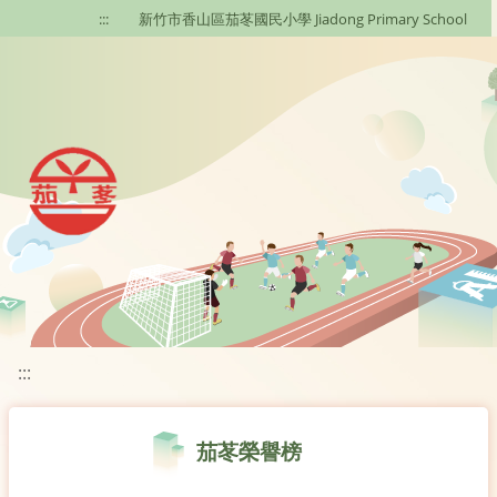
移至網頁之主要內容區位置
:::
新竹市香山區茄苳國民小學 Jiadong Primary School
:::
茄苳榮譽榜