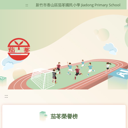
移至網頁之主要內容區位置
:::
新竹市香山區茄苳國民小學 Jiadong Primary School
:::
茄苳榮譽榜