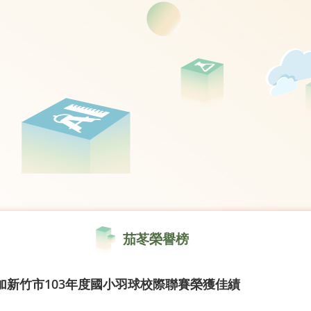
茄苳榮譽榜
加新竹市103年度國小羽球校際聯賽榮獲佳績