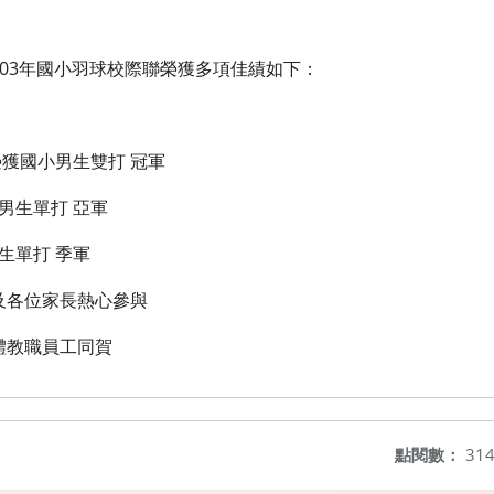
03年國小羽球校際聯榮獲多項佳績如下：
榮獲國小男生雙打 冠軍
男生單打 亞軍
生單打 季軍
及各位家長熱心參與
體教職員工同賀
點閱數：
31