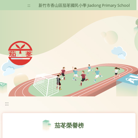
移至網頁之主要內容區位置
:::
新竹市香山區茄苳國民小學 Jiadong Primary School
:::
茄苳榮譽榜