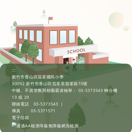
:::
新竹市香山區茄苳國民小學
30092 新竹市香山區茄苳里茄苳路70號
中輟、不當管教與校園霸凌檢舉： 03-5373543 轉分機
13 或 29
聯絡電話
03-5373543
|
傳真
03-5371571
電子信箱