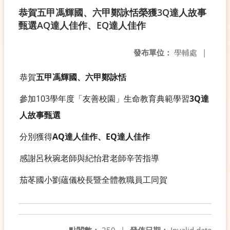
恭賀五甲馮輝國、六甲鄭詠恬榮獲3Q達人故事
甄選AQ達人佳作、EQ達人佳作
發布單位：
學輔處
|
恭賀
五甲馮輝國、六甲鄭詠恬
參加103學年度「友善校園」生命教育典範學習
3Q達
人故事甄選
分別獲得
AQ達人佳作、EQ達人佳作
感謝呂秋琬老師與紀怡君老師辛苦指導
茄苳國小劉蘊儀校長暨全體教職員工同賀