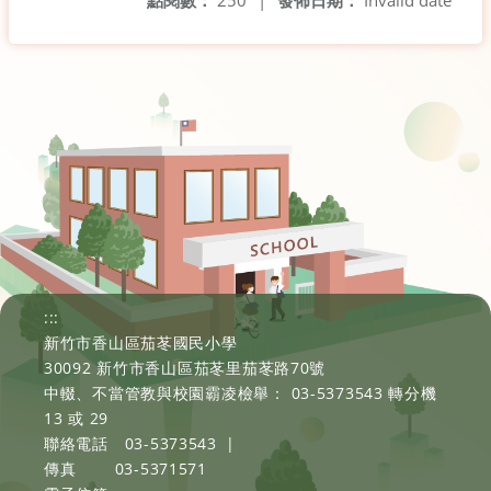
點閱數：
250
|
發佈日期：
Invalid date
:::
新竹市香山區茄苳國民小學
30092 新竹市香山區茄苳里茄苳路70號
中輟、不當管教與校園霸凌檢舉： 03-5373543 轉分機
13 或 29
聯絡電話
03-5373543
|
傳真
03-5371571