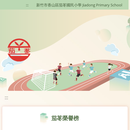
移至網頁之主要內容區位置
:::
新竹市香山區茄苳國民小學 Jiadong Primary School
:::
茄苳榮譽榜