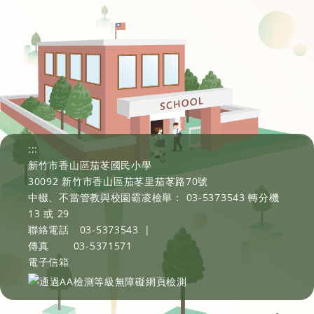
:::
新竹市香山區茄苳國民小學
30092 新竹市香山區茄苳里茄苳路70號
中輟、不當管教與校園霸凌檢舉： 03-5373543 轉分機
13 或 29
聯絡電話
03-5373543
|
傳真
03-5371571
電子信箱