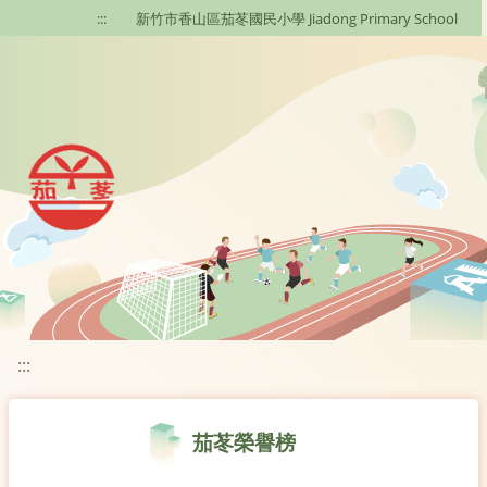
移至網頁之主要內容區位置
:::
新竹市香山區茄苳國民小學 Jiadong Primary School
:::
茄苳榮譽榜