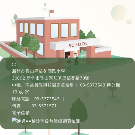
:::
新竹市香山區茄苳國民小學
30092 新竹市香山區茄苳里茄苳路70號
中輟、不當管教與校園霸凌檢舉： 03-5373543 轉分機
13 或 29
聯絡電話
03-5373543
|
傳真
03-5371571
電子信箱