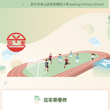
移至網頁之主要內容區位置
:::
新竹市香山區茄苳國民小學 Jiadong Primary School
:::
茄苳榮譽榜