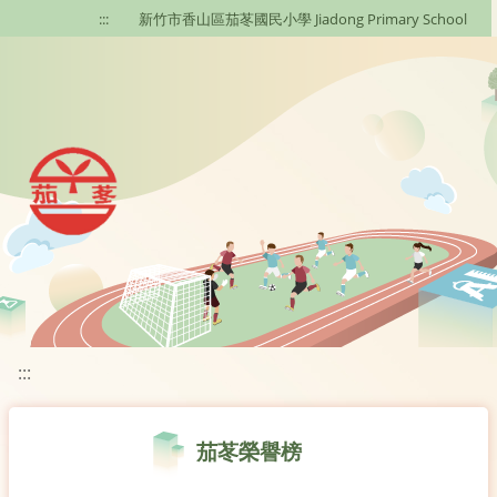
移至網頁之主要內容區位置
:::
新竹市香山區茄苳國民小學 Jiadong Primary School
:::
茄苳榮譽榜