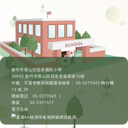
:::
新竹市香山區茄苳國民小學
30092 新竹市香山區茄苳里茄苳路70號
中輟、不當管教與校園霸凌檢舉： 03-5373543 轉分機
13 或 29
聯絡電話
03-5373543
|
傳真
03-5371571
電子信箱