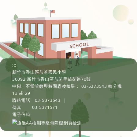
:::
新竹市香山區茄苳國民小學
30092 新竹市香山區茄苳里茄苳路70號
中輟、不當管教與校園霸凌檢舉： 03-5373543 轉分機
13 或 29
聯絡電話
03-5373543
|
傳真
03-5371571
電子信箱