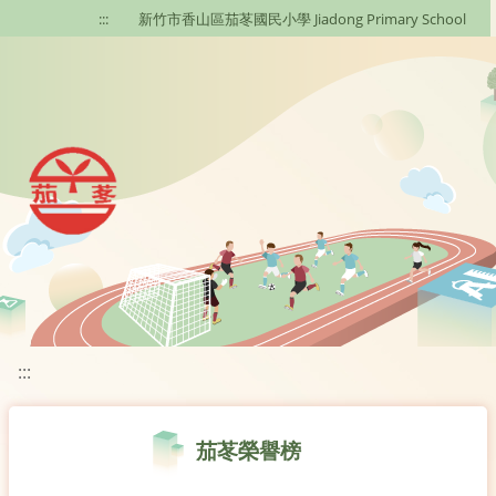
移至網頁之主要內容區位置
:::
新竹市香山區茄苳國民小學 Jiadong Primary School
:::
茄苳榮譽榜