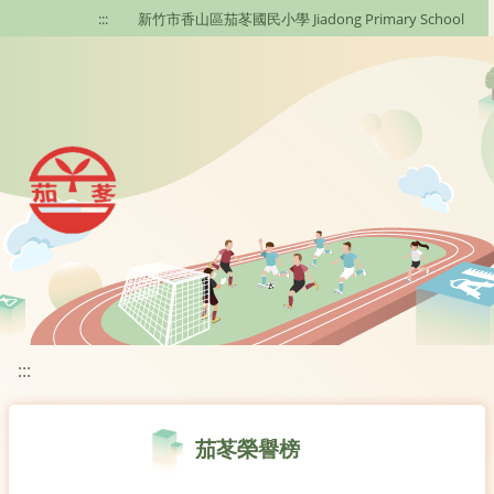
移至網頁之主要內容區位置
:::
新竹市香山區茄苳國民小學 Jiadong Primary School
:::
茄苳榮譽榜