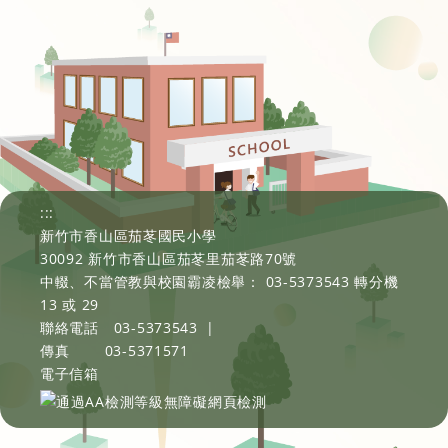
:::
新竹市香山區茄苳國民小學
30092 新竹市香山區茄苳里茄苳路70號
中輟、不當管教與校園霸凌檢舉： 03-5373543 轉分機
13 或 29
聯絡電話
03-5373543
|
傳真
03-5371571
電子信箱