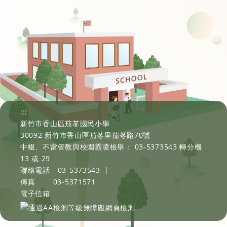
:::
新竹市香山區茄苳國民小學
30092 新竹市香山區茄苳里茄苳路70號
中輟、不當管教與校園霸凌檢舉： 03-5373543 轉分機
13 或 29
聯絡電話
03-5373543
|
傳真
03-5371571
電子信箱