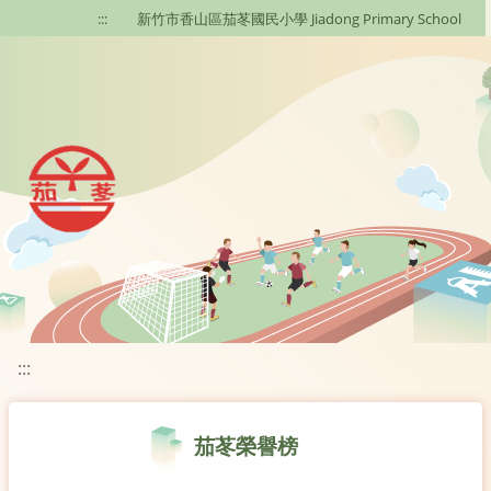
移至網頁之主要內容區位置
:::
新竹市香山區茄苳國民小學 Jiadong Primary School
:::
茄苳榮譽榜