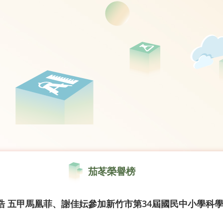
茄苳榮譽榜
浩 五甲馬凰菲、謝佳妘參加新竹市第34屆國民中小學科