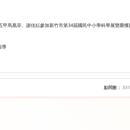
五甲馬凰菲、謝佳妘參加新竹市第34屆國民中小學科學展覽榮
指導
點閱數：
33