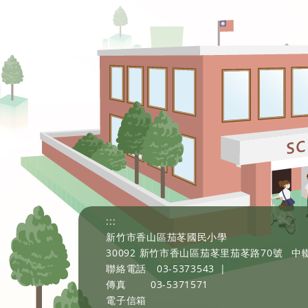
:::
新竹市香山區茄苳國民小學
30092 新竹市香山區茄苳里茄苳路70號
中輟
聯絡電話
03-5373543
|
傳真
03-5371571
電子信箱