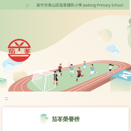
移至網頁之主要內容區位置
:::
新竹市香山區茄苳國民小學 Jiadong Primary School
:::
茄苳榮譽榜