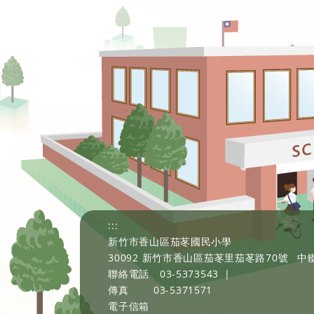
:::
新竹市香山區茄苳國民小學
30092 新竹市香山區茄苳里茄苳路70號
中輟
聯絡電話
03-5373543
|
傳真
03-5371571
電子信箱