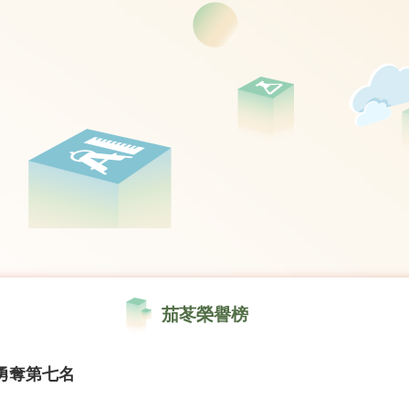
茄苳榮譽榜
勇奪第七名