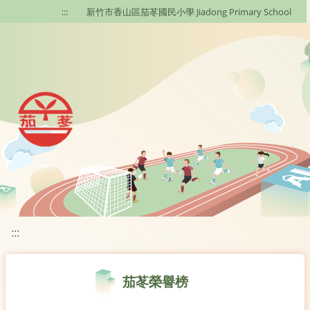
移至網頁之主要內容區位置
:::
新竹市香山區茄苳國民小學 Jiadong Primary School
:::
茄苳榮譽榜