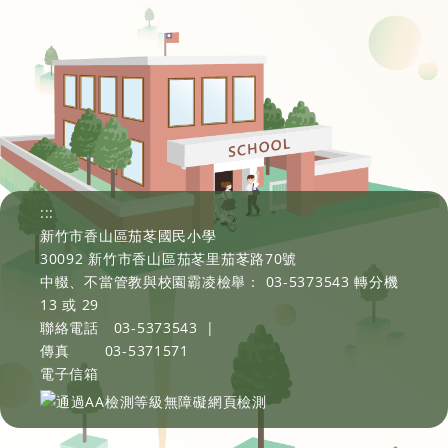
:::
新竹市香山區茄苳國民小學
30092 新竹市香山區茄苳里茄苳路70號
中輟、不當管教與校園霸凌檢舉： 03-5373543 轉分機
13 或 29
聯絡電話
03-5373543
|
傳真
03-5371571
電子信箱