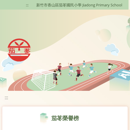
移至網頁之主要內容區位置
:::
新竹市香山區茄苳國民小學 Jiadong Primary School
:::
茄苳榮譽榜