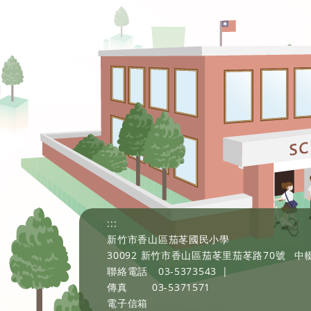
:::
新竹市香山區茄苳國民小學
30092 新竹市香山區茄苳里茄苳路70號
中輟
聯絡電話
03-5373543
|
傳真
03-5371571
電子信箱